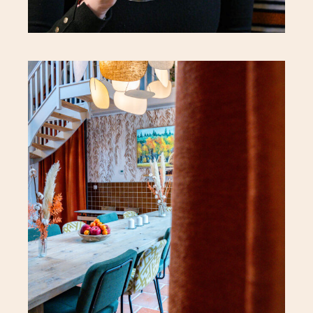
À propos
Chambres
Situation Géographique
Toutes nos chambres
Votre hôte Alice
La Chambre Nuptiale
Le Refuge du Marais
Contact
Contactez-nous